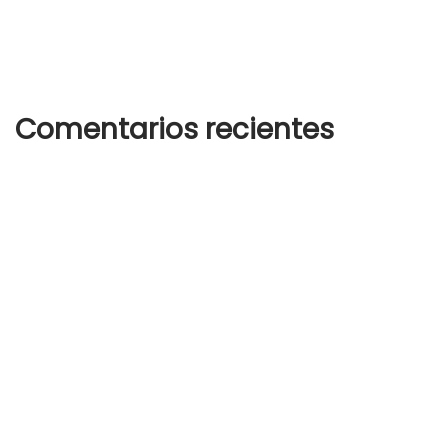
Summer hats for any and every occasion
Summer hats for any and every occasion
Comentarios recientes
Un comentarista de WordPress
en
¡Hola, mundo!
woostify
en
How to wear white sneakers in the right way
woostify
en
How to wear white sneakers in the right way
woostify
en
Analogue Watch
woostify
en
Analogue Watch