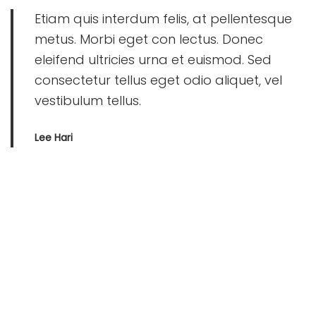
Etiam quis interdum felis, at pellentesque
metus. Morbi eget con lectus. Donec
eleifend ultricies urna et euismod. Sed
consectetur tellus eget odio aliquet, vel
vestibulum tellus.
Lee Hari
— CEO of Woostify
Vestibulum viverra mi non dolor aliquet, sed mollis dolor
vulputate. Proin lacus ante, aliquet a libero eget, efficitur
conse quat sem. Nunc non orci leo. Sed porta massa eget
ligula lacinia, in iaculis metus consequat. Sed vehicula risus
at neque pharetra, nec convallis risus placerat tristique
pulvinar nunc sit amet. Praesent non lectus sit amet nibh
posuere tristique. Aenean et dui ut mauris dapibus