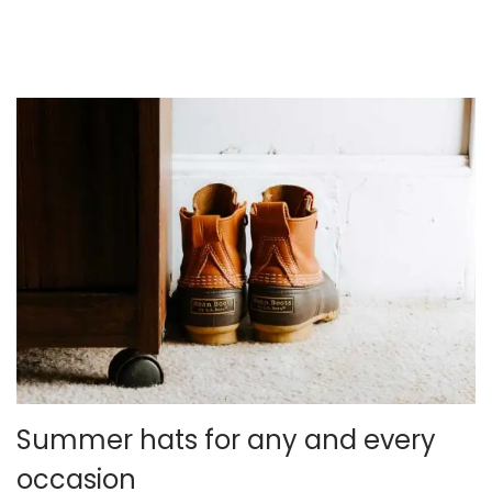
o
e
l
por un autor desconocido
Summer hats for any and every
occasion