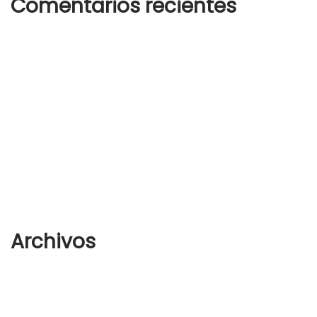
Comentarios recientes
Un comentarista de WordPress
en
¡Hola, mundo!
woostify
en
How to wear white sneakers in the right way
woostify
en
How to wear white sneakers in the right way
woostify
en
Analogue Watch
woostify
en
Analogue Watch
Archivos
agosto 2022
octubre 2018