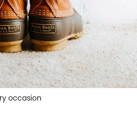
ry occasion
gula, at egestas magna molestie a. Proin ac ex maximus, ultrice