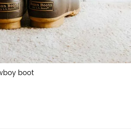
wboy boot
gula, at egestas magna molestie a. Proin ac ex maximus, ultrice