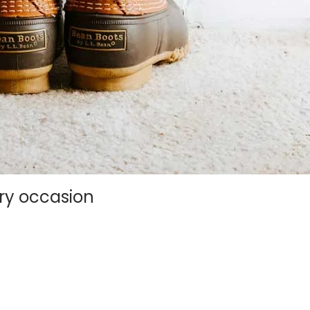
ry occasion
gula, at egestas magna molestie a. Proin ac ex maximus, ultrice