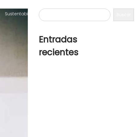
Buscar
Sustentabilidad
Proyecto
Contacto
Buscar
Entradas
recientes
¡Hola, mundo!
How to wear white sneakers in
the right way
Why your wardrobe needs
cowboy boot
Summer hats for any and
every occasion