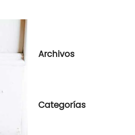
sneakers in the right way
woostify
en
Analogue Watch
woostify
en
Analogue Watch
Archivos
agosto 2022
octubre 2018
Categorías
Sin categoría