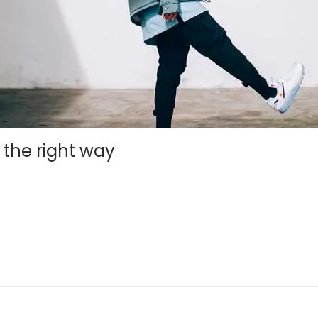
 the right way
gula, at egestas magna molestie a. Proin ac ex maximus, ultrice