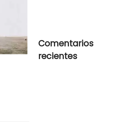
Summer hats for any and
every occasion
Comentarios
recientes
Un comentarista de
WordPress
en
¡Hola, mundo!
s justo eget,…
woostify
en
How to wear white
sneakers in the right way
woostify
en
How to wear white