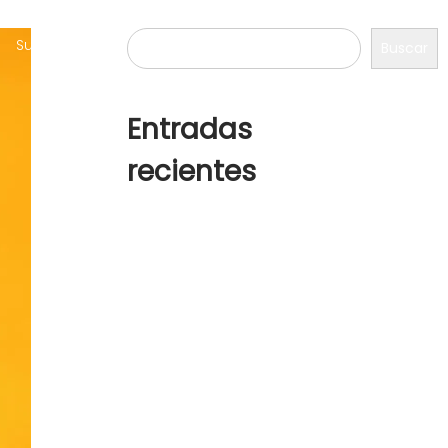
Buscar
Sustentabilidad
Proyecto
Contacto
Buscar
Entradas
recientes
¡Hola, mundo!
How to wear white sneakers in
the right way
Why your wardrobe needs
cowboy boot
Summer hats for any and
every occasion