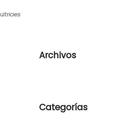
sneakers in the right way
ltricies
woostify
en
Analogue Watch
woostify
en
Analogue Watch
Archivos
conse quat
 pharetra, nec
agosto 2022
 et dui ut
octubre 2018
om modo
retra, ex dui
Categorías
drerit
Sin categoría
tus