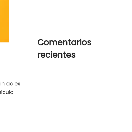
Summer hats for any and
every occasion
Comentarios
recientes
Un comentarista de
WordPress
en
¡Hola, mundo!
in ac ex
hicula
woostify
en
How to wear white
sneakers in the right way
at iaculis
is quam et
woostify
en
How to wear white