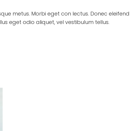
esque metus. Morbi eget con lectus. Donec eleifend u
us eget odio aliquet, vel vestibulum tellus.
olor vulputate. Proin lacus ante, aliquet a libero eget, efficitur 
 lacinia, in iaculis metus consequat. Sed vehicula risus at neque
amet. Praesent non lectus sit amet nibh posuere tristique. Aenean
Maecenas eu ante a elit tempus fermentum. Aliquam c
tincidunt semper, phasellus accumsan. Musto ac mollis pha
pharetra nisl, a scelerisque ipsum nulla ac sem. Integer hen
egestas magna.
Pellentesque velit placerat et. Integer pulvinar dolor eu me