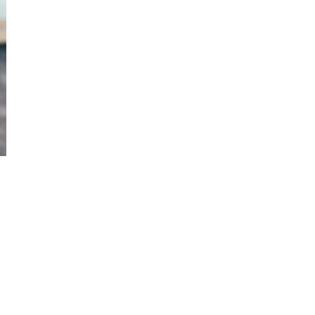
elementum, at commodo erat efficitur. Vivamus sol licitu
ornare vestibulum. Proin sit amet aliquet justo, et finibus n
massa risus.
t amet arcu. Cras eu risus urna. Duis lorem sapien, congue eget ni
ligula leo, hendrerit quis tincidunt a, sodales eget ligula. Donec 
mentum ipsum.