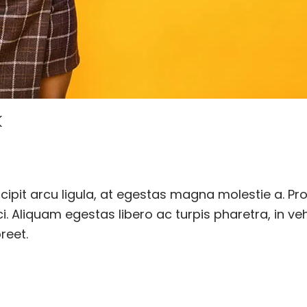
K
.
ing
Aún no hay comentarios
ipit arcu ligula, at egestas magna molestie a. Pro
i. Aliquam egestas libero ac turpis pharetra, in ve
reet.
elit. Quisque sit amet ex at orci posuere ullamcorper. Maecenas 
 efficitur nisl. Fusce dapibus tincidunt dignissim. Vestibulum qu
 odio sed dignissim porttitor bibendum.