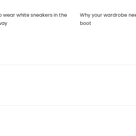
octubre de 2018
16 de octubre de 2018
o wear white sneakers in the
Why your wardrobe ne
way
boot
ás
Leer más