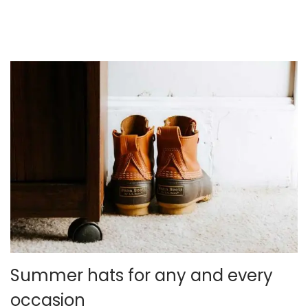
o
e
l
por un autor desconocido
Summer hats for any and every
occasion