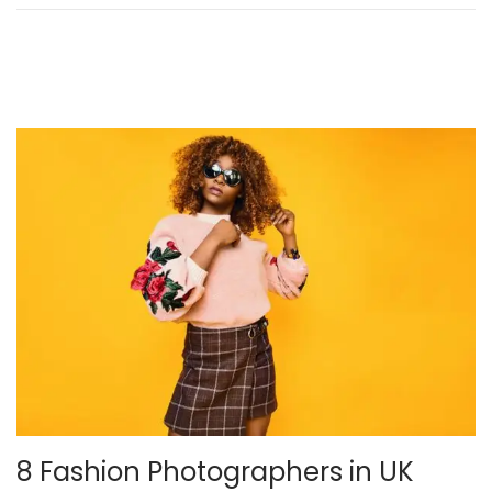
d
o
e
l
por un autor desconocido
8 Fashion Photographers in UK