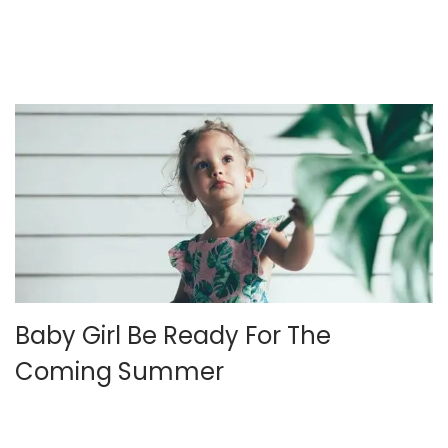
o
e
l
por un autor desconocido
Baby Girl Be Ready For The
Coming Summer
.
.
P
16 de octubre de 2018
Aún no hay comentarios
u