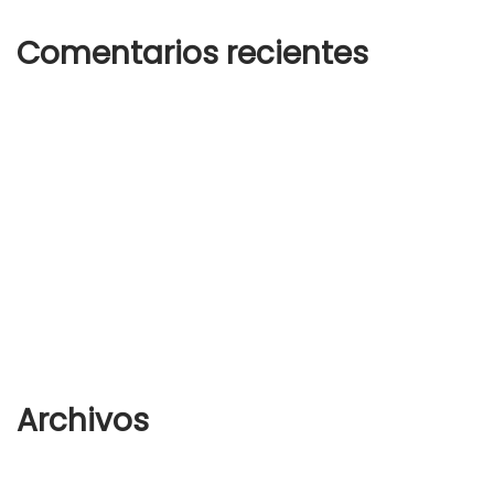
Comentarios recientes
Un comentarista de WordPress
en
¡Hola, mundo!
woostify
en
How to wear white sneakers in the right way
woostify
en
How to wear white sneakers in the right way
woostify
en
Analogue Watch
woostify
en
Analogue Watch
Archivos
agosto 2022