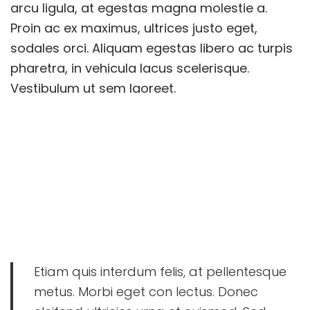
i
i
arcu ligula, at egestas magna molestie a.
c
d
c
c
Proin ac ex maximus, ultrices justo eget,
i
o
a
a
sodales orci. Aliquam egestas libero ac turpis
ó
d
d
pharetra, in vehicula lacus scelerisque.
n
o
o
Vestibulum ut sem laoreet.
e
e
Lorem ipsum dolor sit amet, consectetur adipiscing elit.
l
n
Quisque sit amet ex at orci posuere ullamcorper.
Maecenas at iaculis diam. Nulla sem mauris, posuere id orci
eget, rutrum efficitur nisl. Fusce dapibus tincidunt
dignissim. Vestibulum quis quam et quam blandit fringilla id
eget lacus. Donec volutpat odio sed dignissim porttitor
bibendum.
Etiam quis interdum felis, at pellentesque
metus. Morbi eget con lectus. Donec