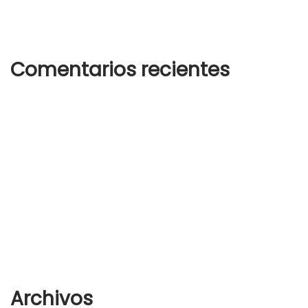
Summer hats for any and every occasion
Comentarios recientes
Un comentarista de WordPress
en
¡Hola, mundo!
woostify
en
How to wear white sneakers in the right way
woostify
en
How to wear white sneakers in the right way
woostify
en
Analogue Watch
woostify
en
Analogue Watch
Archivos