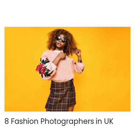
o
e
l
por un autor desconocido
8 Fashion Photographers in UK
.
.