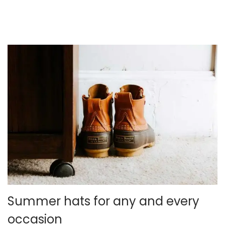
o
e
l
por un autor desconocido
Summer hats for any and every
occasion