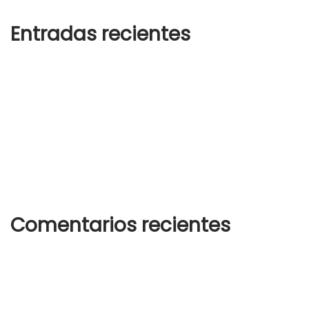
Entradas recientes
¡Hola, mundo!
How to wear white sneakers in the right way
Why your wardrobe needs cowboy boot
Summer hats for any and every occasion
Summer hats for any and every occasion
Comentarios recientes
Un comentarista de WordPress
en
¡Hola, mundo!
woostify
en
How to wear white sneakers in the right way