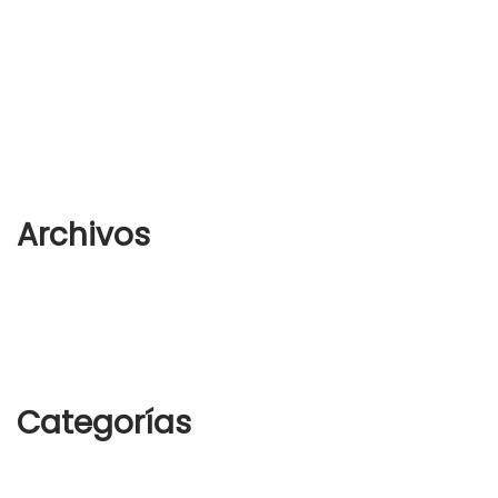
woostify
en
How to wear white sneakers in the right way
woostify
en
Analogue Watch
woostify
en
Analogue Watch
Archivos
agosto 2022
octubre 2018
Categorías
Sin categoría