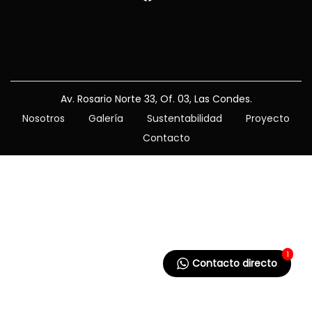
c
d
i
o
ó
n
Av. Rosario Norte 33, Of. 03, Las Condes.
Nosotros
Galería
Sustentabilidad
Proyecto
Contacto
1
Contacto directo